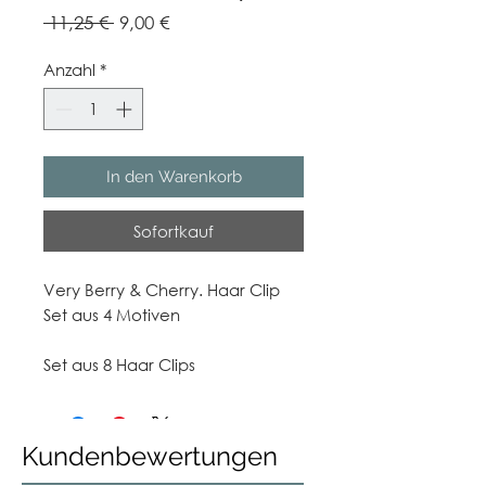
Standardpreis
Sale-
 11,25 € 
9,00 €
Preis
Anzahl
*
In den Warenkorb
Sofortkauf
Very Berry & Cherry. Haar Clip
Set aus 4 Motiven
Set aus 8 Haar Clips
Kundenbewertungen