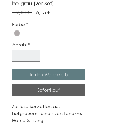
hellgrau (2er Set)
Standardpreis
Sale-
 19,00 € 
16,15 €
Preis
Farbe
*
Anzahl
*
In den Warenkorb
Sofortkauf
Zeitlose Servietten aus
hellgrauem Leinen von Lundkvist
Home & Living