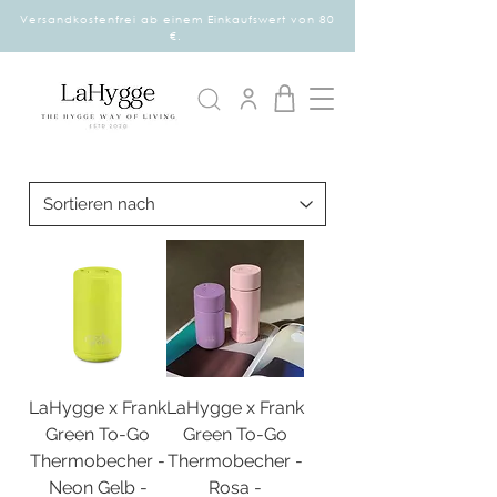
Versandkostenfrei ab einem Einkaufswert von 80
€.
LaHygge x Frank
LaHygge x Frank
Green To-Go
Green To-Go
Thermobecher -
Thermobecher -
Neon Gelb -
Rosa -