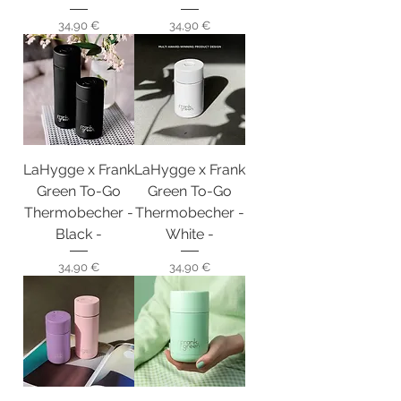
Preis
Preis
34,90 €
34,90 €
LaHygge x Frank
LaHygge x Frank
Green To-Go
Green To-Go
Thermobecher -
Thermobecher -
Black -
White -
Preis
Preis
34,90 €
34,90 €