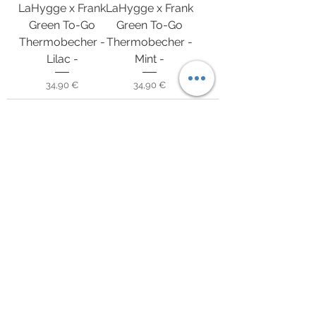
LaHygge x Frank
LaHygge x Frank
Green To-Go
Green To-Go
Thermobecher -
Thermobecher -
Lilac -
Mint -
Preis
Preis
34,90 €
34,90 €
Impressum
Datenschutzerklärung
AGB
Zahlung und Versand
Widerrufsbelehrung