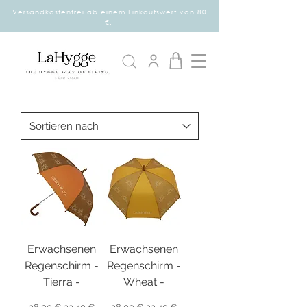
Versandkostenfrei ab einem Einkaufswert von 80
€.
Erwachsenen
Erwachsenen
Regenschirm -
Regenschirm -
Tierra -
Wheat -
Standardpreis
Sale-Preis
Standardpreis
Sale-Preis