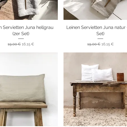
n Servietten Juna hellgrau
Schnellansicht
Leinen Servietten Juna natur 
Schnellansicht
(2er Set)
Set)
Standardpreis
Sale-Preis
Standardpreis
Sale-Preis
19,00 €
16,15 €
19,00 €
16,15 €