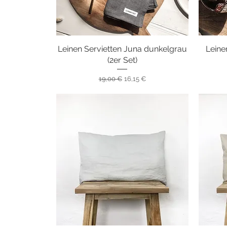
Leinen Servietten Juna dunkelgrau
Schnellansicht
Leine
(2er Set)
Standardpreis
Sale-Preis
19,00 €
16,15 €