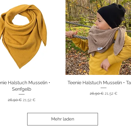
nie Halstuch Musselin •
Schnellansicht
Teenie Halstuch Musselin • T
Schnellansicht
Senfgelb
Standardpreis
Sale-Preis
26,90 €
21,52 €
Standardpreis
Sale-Preis
26,90 €
21,52 €
Mehr laden