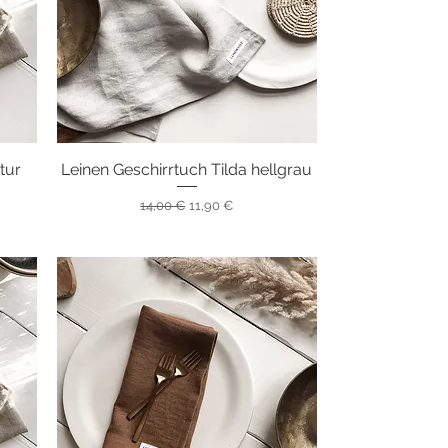
tur
Leinen Geschirrtuch Tilda hellgrau
Schnellansicht
Standardpreis
Sale-Preis
14,00 €
11,90 €