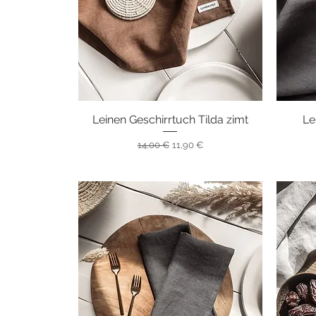
Leinen Geschirrtuch Tilda zimt
Schnellansicht
Le
Standardpreis
Sale-Preis
14,00 €
11,90 €