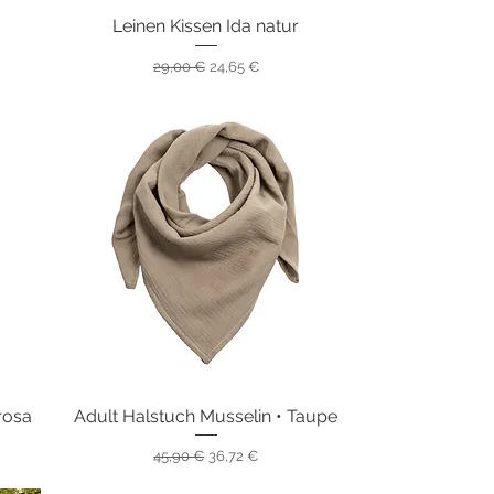
Leinen Kissen Ida natur
Schnellansicht
Standardpreis
Sale-Preis
29,00 €
24,65 €
rosa
Adult Halstuch Musselin • Taupe
Schnellansicht
Standardpreis
Sale-Preis
45,90 €
36,72 €