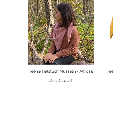
Teenie Halstuch Musselin • Altrosa
Schnellansicht
Tee
Standardpreis
Sale-Preis
26,90 €
21,52 €