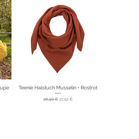
aupe
Teenie Halstuch Musselin • Rostrot
Schnellansicht
Standardpreis
Sale-Preis
26,90 €
21,52 €