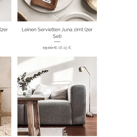
(2er
Leinen Servietten Juna zimt (2er
Schnellansicht
Set)
Standardpreis
Sale-Preis
19,00 €
16,15 €