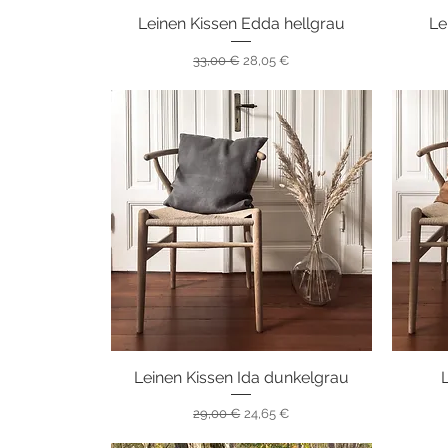
Leinen Kissen Edda hellgrau
Schnellansicht
Le
Standardpreis
Sale-Preis
33,00 €
28,05 €
Leinen Kissen Ida dunkelgrau
Schnellansicht
Standardpreis
Sale-Preis
29,00 €
24,65 €