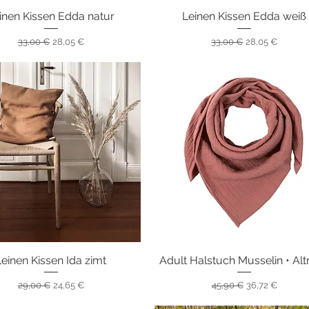
inen Kissen Edda natur
Schnellansicht
Leinen Kissen Edda weiß
Schnellansicht
Standardpreis
Sale-Preis
Standardpreis
Sale-Preis
33,00 €
28,05 €
33,00 €
28,05 €
Leinen Kissen Ida zimt
Schnellansicht
Adult Halstuch Musselin • Alt
Schnellansicht
Standardpreis
Sale-Preis
Standardpreis
Sale-Preis
29,00 €
24,65 €
45,90 €
36,72 €