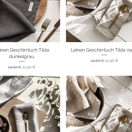
inen Geschirrtuch Tilda
Schnellansicht
Leinen Geschirrtuch Tilda na
Schnellansicht
dunkelgrau
Standardpreis
Sale-Preis
14,00 €
11,90 €
Standardpreis
Sale-Preis
14,00 €
11,90 €