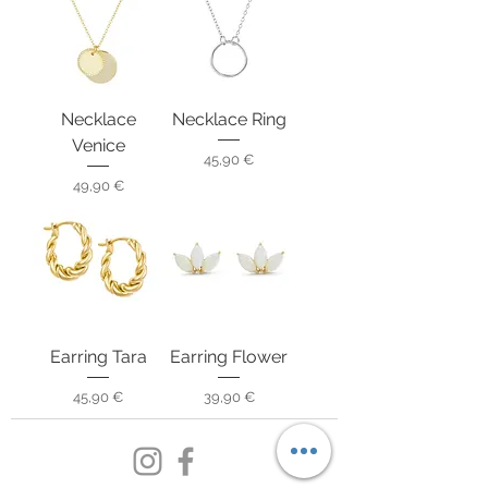
Necklace
Necklace Ring
Venice
Preis
45,90 €
Preis
49,90 €
Earring Tara
Earring Flower
Preis
Preis
45,90 €
39,90 €