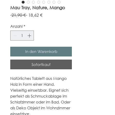
Mau Tray, Nature, Mango
Standardpreis
Sale-
 21,90 € 
18,62 €
Preis
Anzahl
*
In den Warenkorb
Sofortkauf
Natürliches Tablett aus Mango
Holz in Form einer Hand.
Vielseitig einsetzbar. Eignet sich
perfekt als Schmuckablage im
Schlafzimmer oder im Bad. Oder
als Deko Objekt im Wohnzimmer
einsetzbar.