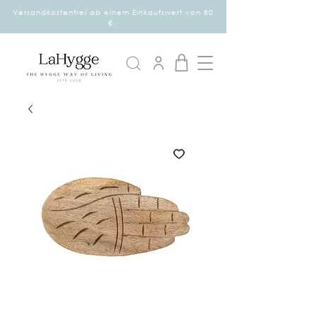
Versandkostenfrei ab einem Einkaufswert von 80
€.