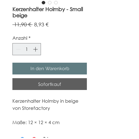
Kerzenhalter Holmby - Small
beige
Standardpreis
Sale-
 11,90 € 
8,93 €
Preis
Anzahl
*
In den Warenkorb
Sofortkauf
Kerzenhalter Holmby in beige
von Storefactory
Maße: 12 × 12 × 4 cm