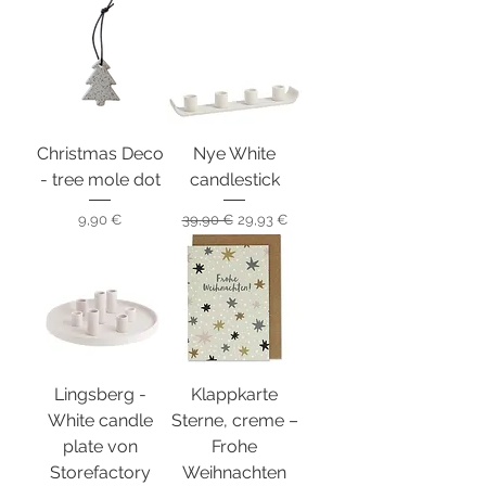
Christmas Deco
Nye White
- tree mole dot
candlestick
Preis
Standardpreis
Sale-Preis
9,90 €
39,90 €
29,93 €
Lingsberg -
Klappkarte
White candle
Sterne, creme –
plate von
Frohe
Storefactory
Weihnachten