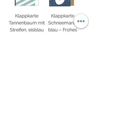
Klappkarte
Klappkarte
Tannenbaum mit
Schneemann,
Streifen, eisblau
blau – Frohes
– “Frohes Fest”
Fest
Preis
Preis
2,80 €
2,80 €
Mehr laden
Impressum
Datenschutzerklärung