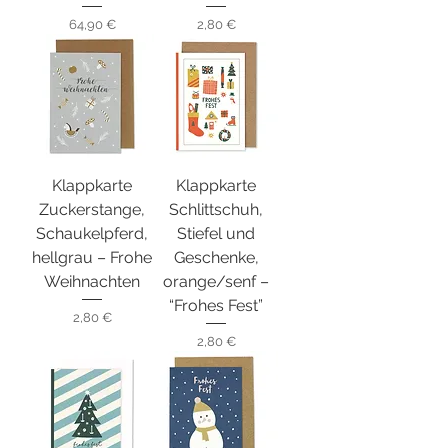
Preis
Preis
64,90 €
2,80 €
Klappkarte
Klappkarte
Zuckerstange,
Schlittschuh,
Schaukelpferd,
Stiefel und
hellgrau – Frohe
Geschenke,
Weihnachten
orange/senf –
“Frohes Fest”
Preis
2,80 €
Preis
2,80 €