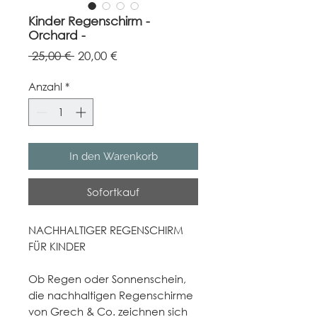
Kinder Regenschirm -
Orchard -
Standardpreis
Sale-
 25,00 € 
20,00 €
Preis
Anzahl
*
In den Warenkorb
Sofortkauf
NACHHALTIGER REGENSCHIRM
FÜR KINDER
Ob Regen oder Sonnenschein,
die nachhaltigen Regenschirme
von Grech & Co. zeichnen sich