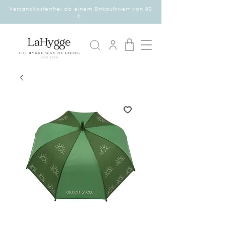
Versandkostenfrei ab einem Einkaufswert von 80
€.