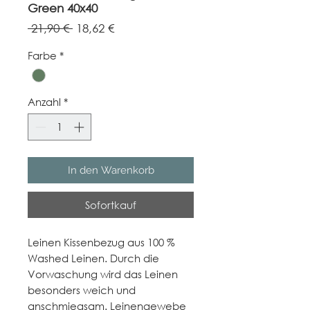
Green 40x40
Standardpreis
Sale-
 21,90 € 
18,62 €
Preis
Farbe
*
Anzahl
*
In den Warenkorb
Sofortkauf
Leinen Kissenbezug aus 100 %
Washed Leinen. Durch die
Vorwaschung wird das Leinen
besonders weich und
anschmiegsam. Leinengewebe