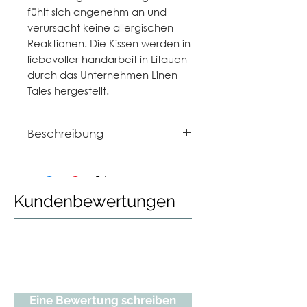
fühlt sich angenehm an und
verursacht keine allergischen
Reaktionen. Die Kissen werden in
liebevoller handarbeit in Litauen
durch das Unternehmen Linen
Tales hergestellt.
Beschreibung
- Größe 40cm x 40cm
- Natürliches & antiallergenes
Material
Kundenbewertungen
- Aus 100% vorgewaschenem Leinen
(215 g/m²)
- Hergestellt in Litauen durch LINEN
TALES (www.linentales.com)
Eine Bewertung schreiben