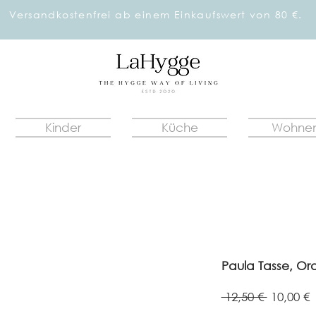
Versandkostenfrei ab einem Einkaufswert von 80 €.
Kinder
Küche
Wohne
Paula Tasse, Or
Standar
S
 12,50 € 
10,00 €
P