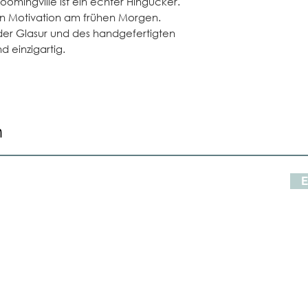
oomingville ist ein echter Hingucker.
tion Motivation am frühen Morgen.
der Glasur und des handgefertigten
nd einzigartig.
n
E