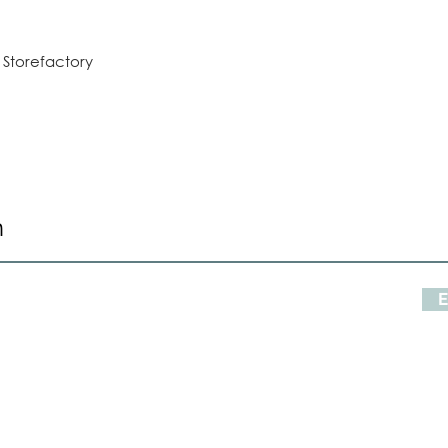
 Storefactory
n
E