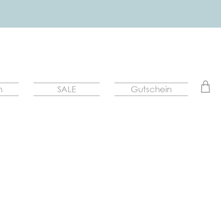
n
SALE
Gutschein
preis
e-
is