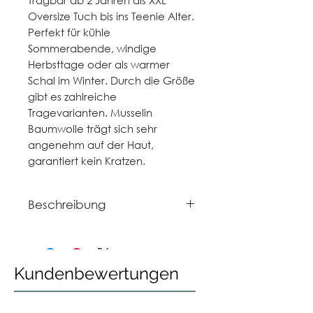
Oversize Tuch bis ins Teenie Alter.
Perfekt für kühle
Sommerabende, windige
Herbsttage oder als warmer
Schal im Winter. Durch die Größe
gibt es zahlreiche
Tragevarianten. Musselin
Baumwolle trägt sich sehr
angenehm auf der Haut,
garantiert kein Kratzen.
Beschreibung
extra groß: 90 x 90 cm
100% Musselin Bio Baumwolle
(Organic Cotton)
Kundenbewertungen
40 Grad maschinenwaschbar
wäschetrocknergeeignet
bügelfrei, sehr pflegeleicht
hergestellt in liebevoller