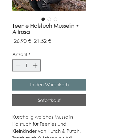
Teenie Halstuch Musselin •
Altrosa
Standardpreis
Sale-
 26,90 € 
21,52 €
Preis
Anzahl
*
In den Warenkorb
Sofortkauf
Kuschelig weiches Musselin
Halstuch für Teenies und
Kleinkinder von Hutch & Putch.
Tragbar ab 2 Jahren als XXL