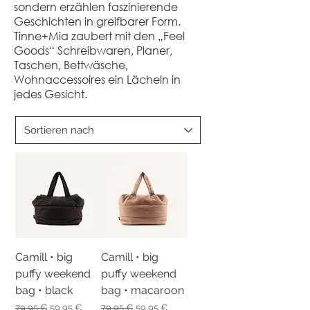
sondern erzählen faszinierende
Geschichten in greifbarer Form.
Tinne+Mia zaubert mit den „Feel
Goods“ Schreibwaren, Planer,
Taschen, Bettwäsche,
Wohnaccessoires ein Lächeln in
jedes Gesicht.
Camill • big
Camill • big
puffy weekend
puffy weekend
bag • black
bag • macaroon
Standardpreis
Sale-Preis
Standardpreis
Sale-Preis
79,95 €
59,95 €
79,95 €
59,95 €