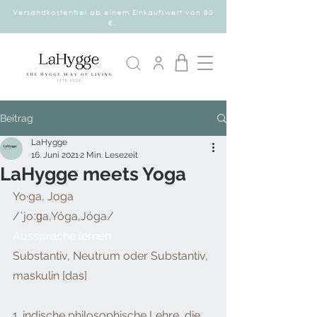
Versandkostenfrei ab einem Einkaufswert von 80
€.
Beitrag
LaHygge
16. Juni 2021
2 Min. Lesezeit
LaHygge meets Yoga
Yo·ga, Joga
/ˈjoːɡa,Yóga,Jóga/
Aussprache lernen
Substantiv, Neutrum oder Substantiv, 
maskulin [das]
1. indische philosophische Lehre, die 