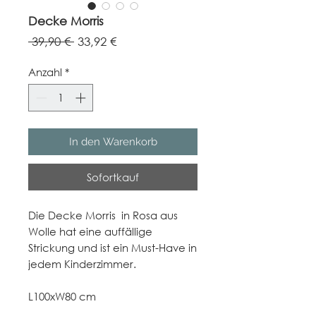
Decke Morris
Standardpreis
Sale-
 39,90 € 
33,92 €
Preis
Anzahl
*
In den Warenkorb
Sofortkauf
Die Decke Morris in Rosa aus
Wolle hat eine auffällige
Strickung und ist ein Must-Have in
jedem Kinderzimmer.
L100xW80 cm