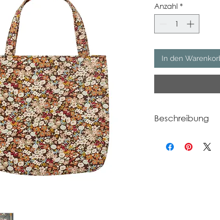
Anzahl
*
In den Warenkor
Beschreibung
Maße: L28xH44xW5 
Aus Baumwolle, Füllu