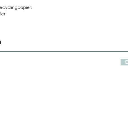
ecyclingpapier.
ier
n
E