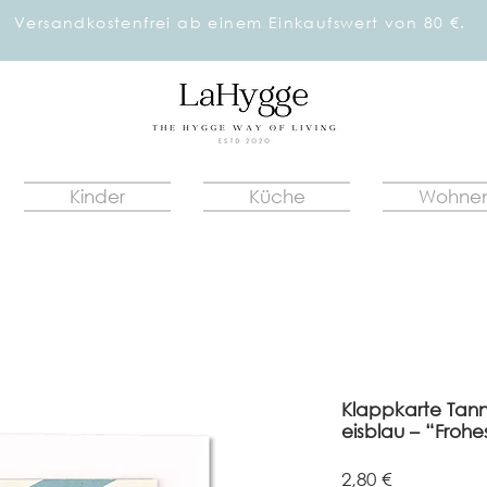
Versandkostenfrei ab einem Einkaufswert von 80 €.
Kinder
Küche
Wohne
Klappkarte Tann
eisblau – “Frohe
Preis
2,80 €