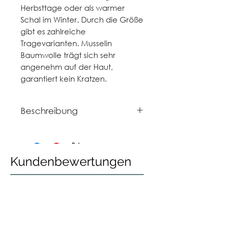
Herbsttage oder als warmer
Schal im Winter. Durch die Größe
gibt es zahlreiche
Tragevarianten. Musselin
Baumwolle trägt sich sehr
angenehm auf der Haut,
garantiert kein Kratzen.
Beschreibung
extra groß: 135 x 135 cm
100% Musselin Bio Baumwolle
(Organic Cotton)
Kundenbewertungen
40 Grad maschinenwaschbar
wäschetrocknergeeignet
bügelfrei, sehr pflegeleicht
hergestellt in liebevoller
Handarbeit in Stuttgart
Marke: hutch & putch