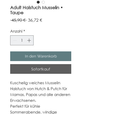
Adult Halstuch Musselin •
Taupe
Standardpreis
Sale-
 45,90 € 
36,72 €
Preis
Anzahl
*
In den Warenkorb
Sofortkauf
Kuschelig weiches Musselin
Halstuch von Hutch & Putch für
Mamas, Papas und alle anderen
Erwachsenen.
Perfekt für kühle
Sommerabende, windige