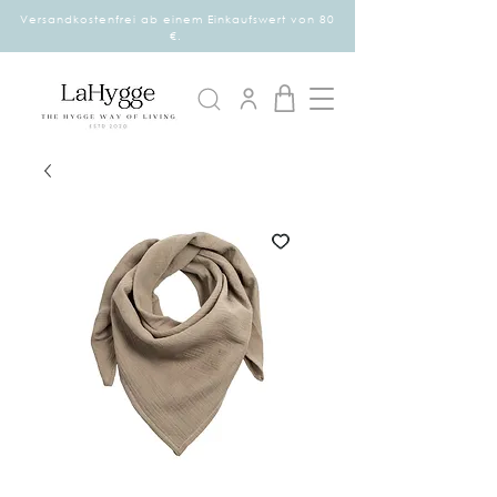
Versandkostenfrei ab einem Einkaufswert von 80
€.