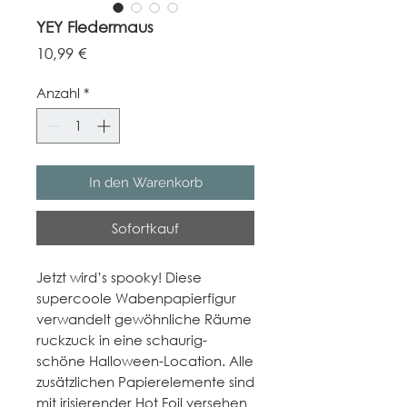
YEY Fledermaus
Preis
10,99 €
Anzahl
*
In den Warenkorb
Sofortkauf
Jetzt wird’s spooky! Diese
supercoole Wabenpapierfigur
verwandelt gewöhnliche Räume
ruckzuck in eine schaurig-
schöne Halloween-Location. Alle
zusätzlichen Papierelemente sind
mit irisierender Hot Foil versehen