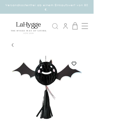
Versandkostenfrei ab einem Einkaufswert von 80
€.